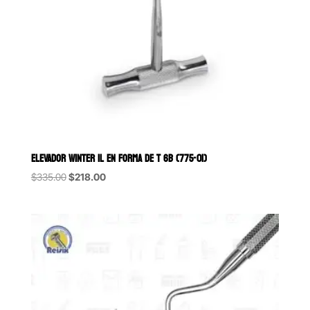
ELEVADOR WINTER 1L EN FORMA DE T 6B (775-01)
Original
Current
$
335.00
$
218.00
price
price
was:
is:
$335.00.
$218.00.