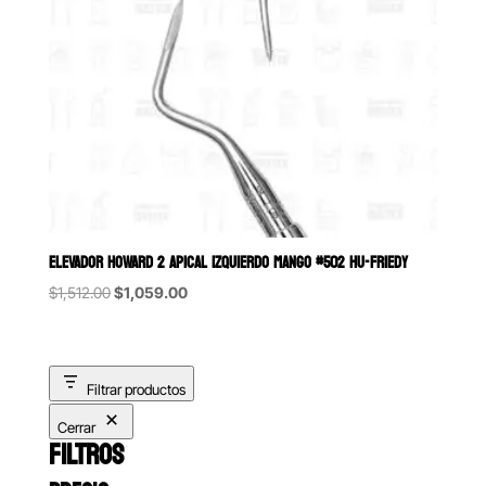
ELEVADOR HOWARD 2 APICAL IZQUIERDO MANGO #502 HU-FRIEDY
Original
Current
$
1,512.00
$
1,059.00
price
price
was:
is:
$1,512.00.
$1,059.00.
Filtrar productos
Cerrar
FILTROS