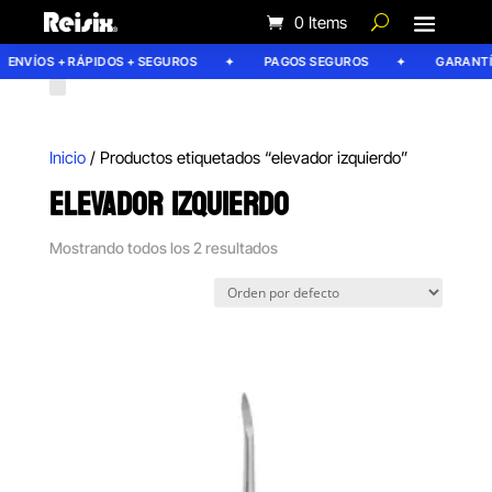
0 Items
ENVÍOS + RÁPIDOS + SEGUROS
PAGOS SEGUROS
GARANTÍA
Inicio
/ Productos etiquetados “elevador izquierdo”
ELEVADOR IZQUIERDO
Mostrando todos los 2 resultados