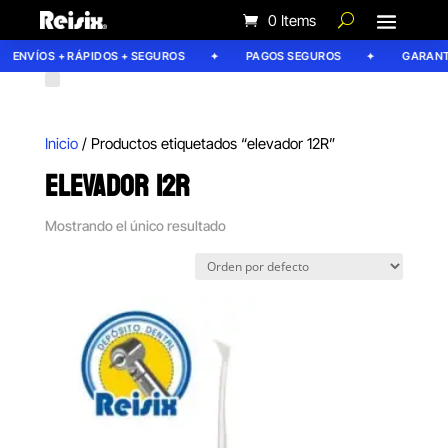
0 Items
ENVÍOS + RÁPIDOS + SEGUROS
PAGOS SEGUROS
GARANTÍ
Inicio
/ Productos etiquetados “elevador 12R”
ELEVADOR 12R
Mostrando el único resultado