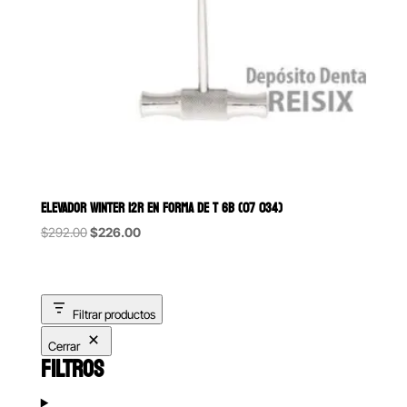
ELEVADOR WINTER 12R EN FORMA DE T 6B (07 034)
Original
Current
$
292.00
$
226.00
price
price
was:
is:
$292.00.
$226.00.
Filtrar productos
Cerrar
FILTROS