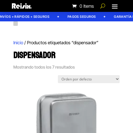
0 Items
ÍOS + RÁPIDOS + SEGUROS
PAGOS SEGUROS
GARANTÍA REI
Inicio
/ Productos etiquetados “dispensador”
DISPENSADOR
Mostrando todos los 7 resultados