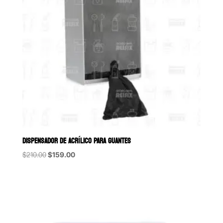
DISPENSADOR DE ACRÍLICO PARA GUANTES
Original
Current
$
210.00
$
159.00
price
price
was:
is:
$210.00.
$159.00.