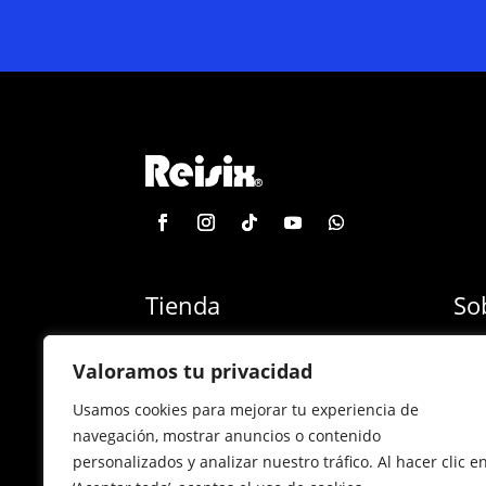
Tienda
So
Categoría de productos
Blog
Valoramos tu privacidad
Marcas
Con
Usamos cookies para mejorar tu experiencia de
¡Las mejores ofertas!
Con
navegación, mostrar anuncios o contenido
personalizados y analizar nuestro tráfico. Al hacer clic e
Back to school
Sucu