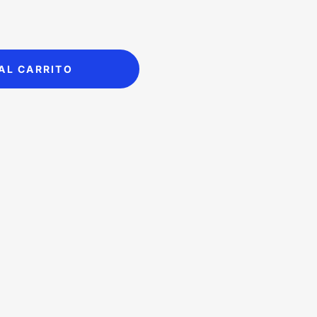
is:
.00.
$197.00.
AL CARRITO