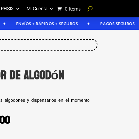
 REISIX
Mi Cuenta
0 Items
ENVÍOS + RÁPIDOS + SEGUROS
PAGOS SEGUROS
or de algodón
os algodones y dispensarlos en el momento
inal
Current
.00
e
price