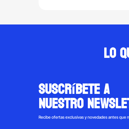
$1,033.00.
$841.00.
Lo q
suscríbete a
nuestro newsle
Recibe ofertas exclusivas y novedades antes que 