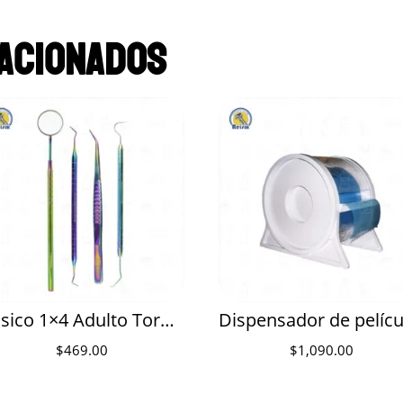
acionados
Básico 1×4 Adulto Tornasol 6B (327-Verde)
$
469.00
$
1,090.00