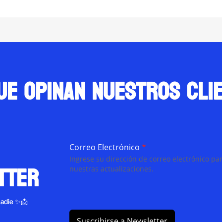
ue opinan nuestros cli
Correo Electrónico
*
Ingrese su dirección de correo electrónico par
tter
nuestras actualizaciones.
nadie ✨📩
Suscribirse a Newsletter