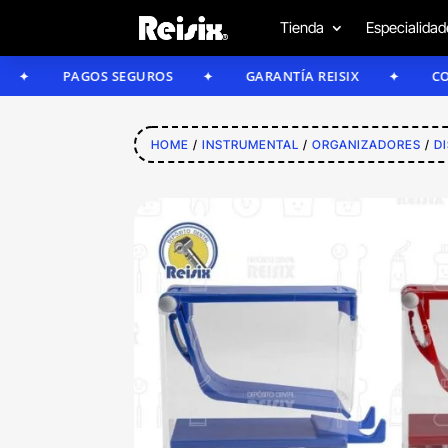
Tienda
Especialidad
PAGOS SEGUROS
GARANTÍA REISIX
CONFÍA EN
HOME
/
INSTRUMENTAL
/
ORGANIZADORES
/
D