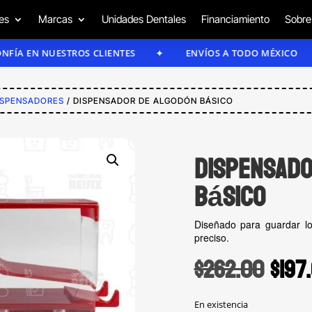
es
Marcas
Unidades Dentales
Financiamiento
Sobre
 NUESTROS CLIENTES
ENVÍOS A TODO MÉXICO
ISPENSADORES
/ DISPENSADOR DE ALGODÓN BÁSICO
Dispensad
básico
Diseñado para guardar l
preciso.
Orig
$
262.00
$
197
pric
En existencia