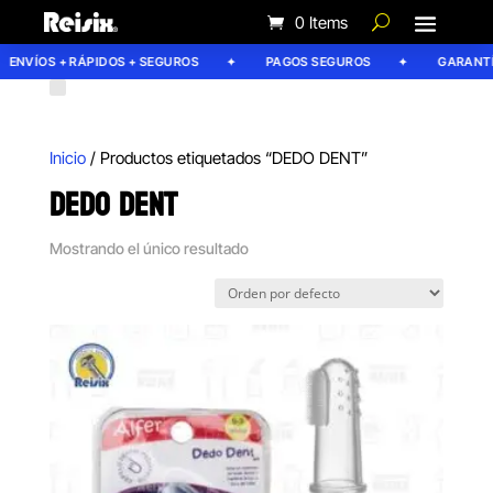
0 Items
ENVÍOS + RÁPIDOS + SEGUROS
PAGOS SEGUROS
GARANTÍA
Inicio
/ Productos etiquetados “DEDO DENT”
DEDO DENT
Mostrando el único resultado