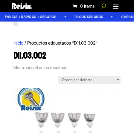
0 Items
ENVÍOS + RÁPIDOS + SEGUROS
PAGOS SEGUROS
GARANTÍ
Inicio
/ Productos etiquetados “D11.03.002”
D11.03.002
Mostrando el único resultado