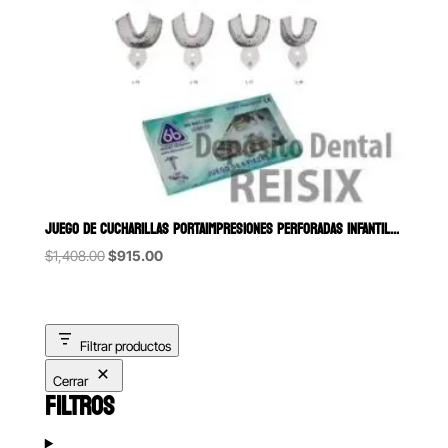
JUEGO DE CUCHARILLAS PORTAIMPRESIONES PERFORADAS INFANTIL
Original
Current
$
1,408.00
$
915.00
price
price
was:
is:
$1,408.00.
$915.00.
Filtrar productos
Cerrar
FILTROS