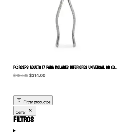
FÓRCEPS ADULTO 17 PARA MOLARES INFERIORES UNIVERSAL 6B (079)
Original
Current
$
483.00
$
314.00
price
price
was:
is:
$483.00.
$314.00.
Filtrar productos
Cerrar
FILTROS