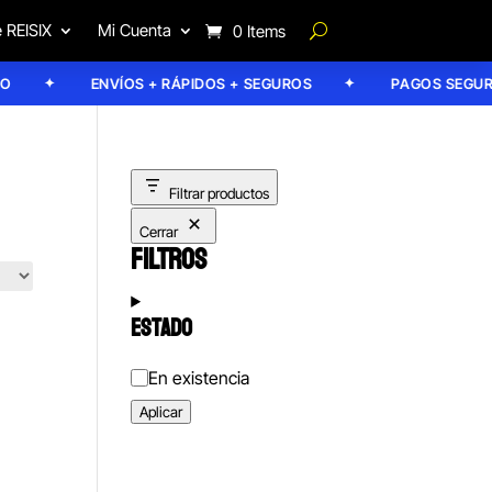
 REISIX
Mi Cuenta
0 Items
ENVÍOS + RÁPIDOS + SEGUROS
PAGOS SEGURO
Filtrar productos
Cerrar
FILTROS
ESTADO
Estado
En existencia
Aplicar