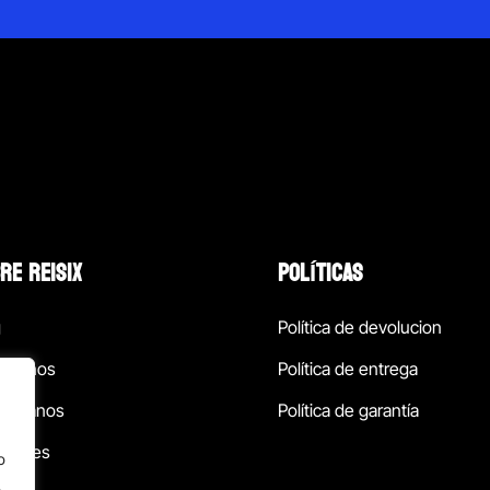
RE REISIX
POLÍTICAS
g
Política de devolucion
ócenos
Política de entrega
táctanos
Política de garantía
ursales
o
.