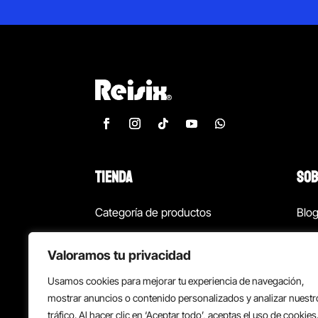
TIENDA
SOB
Categoría de productos
Blo
Marcas
Con
Valoramos tu privacidad
¡Las mejores ofertas!
Con
Usamos cookies para mejorar tu experiencia de navegación,
Back to school
Suc
mostrar anuncios o contenido personalizados y analizar nuestr
tráfico. Al hacer clic en ‘Aceptar todo’, aceptas el uso de cookies