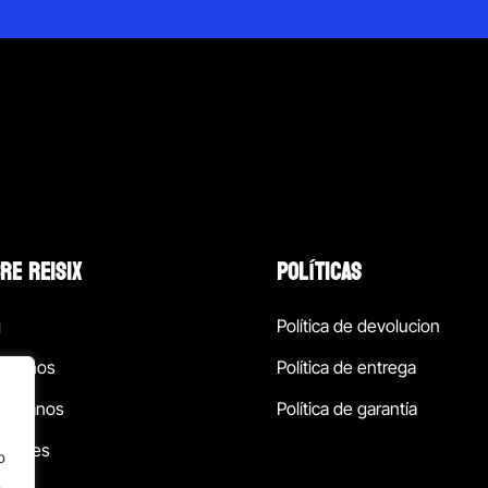
RE REISIX
POLÍTICAS
g
Política de devolucion
ócenos
Política de entrega
táctanos
Política de garantía
ursales
o
.