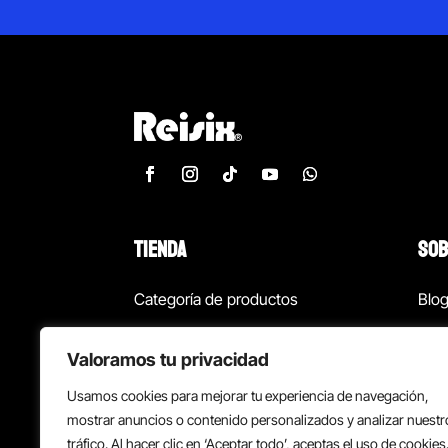
TIENDA
SOB
Categoría de productos
Blo
Marcas
Con
Valoramos tu privacidad
¡Las mejores ofertas!
Con
Usamos cookies para mejorar tu experiencia de navegación,
Back to school
Suc
mostrar anuncios o contenido personalizados y analizar nuestr
tráfico. Al hacer clic en ‘Aceptar todo’, aceptas el uso de cookies