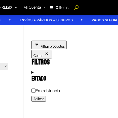
 REISIX
Mi Cuenta
0 Items
ENVÍOS + RÁPIDOS + SEGUROS
PAGOS SEGUROS
Filtrar productos
Cerrar
FILTROS
ESTADO
Estado
En existencia
Aplicar