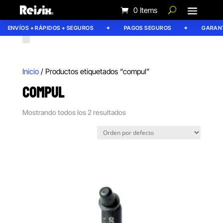
0 Items
ENVÍOS + RÁPIDOS + SEGUROS
PAGOS SEGUROS
GARANTÍ
Inicio
/ Productos etiquetados “compul”
COMPUL
Mostrando todos los 2 resultados