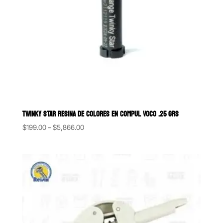
TWINKY STAR RESINA DE COLORES EN COMPUL VOCO .25 GRS
Price
$
199.00
–
$
5,866.00
range:
$199.00
through
$5,866.00