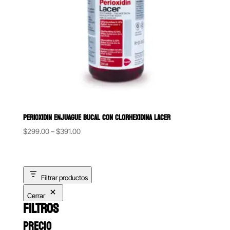
PERIOXIDIN ENJUAGUE BUCAL CON CLORHEXIDINA LACER
Price
$
299.00
–
$
391.00
range:
$299.00
through
Filtrar productos
$391.00
Cerrar
FILTROS
PRECIO