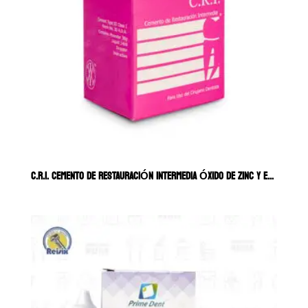
C.R.I. CEMENTO DE RESTAURACIÓN INTERMEDIA ÓXIDO DE ZINC Y EUGENOL VIA