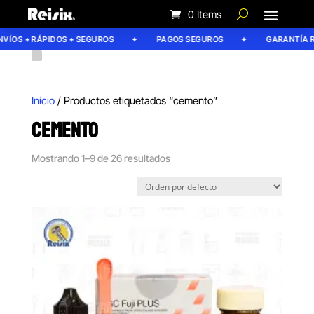
0 Items
OS + RÁPIDOS + SEGUROS
PAGOS SEGUROS
GARANTÍA REIS
Inicio
/ Productos etiquetados “cemento”
CEMENTO
Mostrando 1–9 de 26 resultados