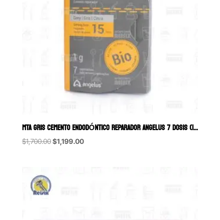
MTA GRIS CEMENTO ENDODÓNTICO REPARADOR ANGELUS 7 DOSIS (1GR)
Original
Current
$
1,700.00
$
1,199.00
price
price
was:
is:
$1,700.00.
$1,199.00.