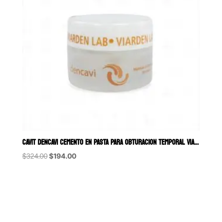
CAVIT DENCAVI CEMENTO EN PASTA PARA OBTURACION TEMPORAL VIARDEN 30G
Original
Current
$
324.00
$
194.00
price
price
was:
is:
$324.00.
$194.00.