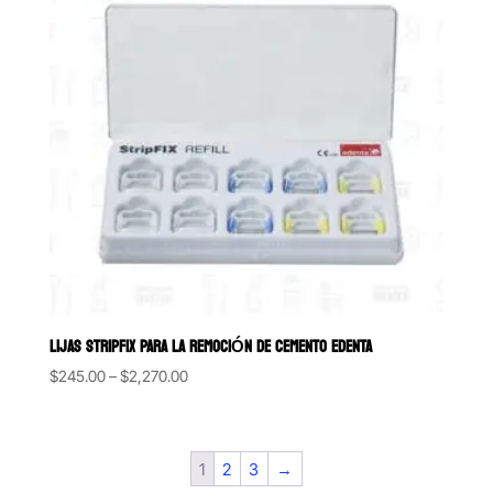
LIJAS STRIPFIX PARA LA REMOCIÓN DE CEMENTO EDENTA
Price
$
245.00
–
$
2,270.00
range:
$245.00
through
1
2
3
→
$2,270.00