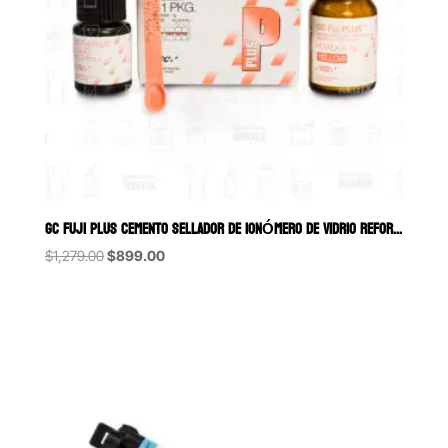
GC FUJI PLUS CEMENTO SELLADOR DE IONÓMERO DE VIDRIO REFORZADO CON 
Original
Current
$
1,279.00
$
899.00
price
price
was:
is:
$1,279.00.
$899.00.