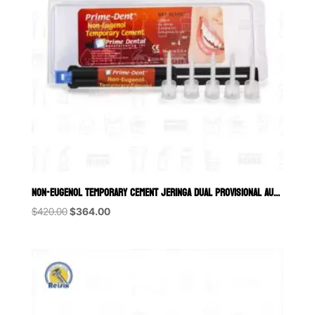
NON-EUGENOL TEMPORARY CEMENT JERINGA DUAL PROVISIONAL AUTOMIX RADI
Original
Current
$
420.00
$
364.00
price
price
was:
is:
$420.00.
$364.00.