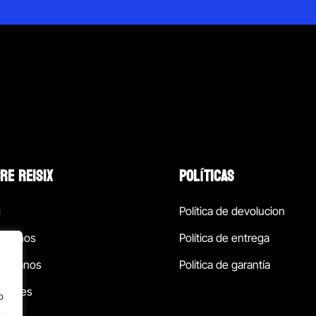
RE REISIX
POLÍTICAS
g
Política de devolucion
ócenos
Política de entrega
táctanos
Política de garantía
ursales
o
.