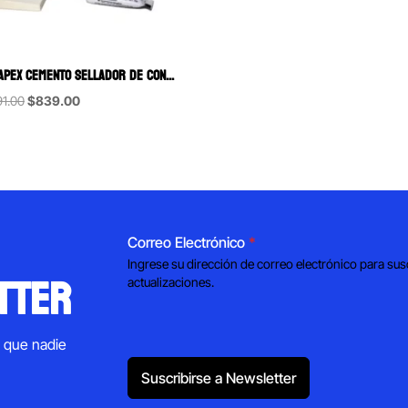
SEALAPEX CEMENTO SELLADOR DE CONDUCTOS RADICULARES KERR 12G BASE Y 18G CATALIZADOR
Original
Current
91.00
$
839.00
price
price
was:
is:
$1,291.00.
$839.00.
Correo Electrónico
*
Ingrese su dirección de correo electrónico para sus
tter
actualizaciones.
s que nadie
Suscribirse a Newsletter