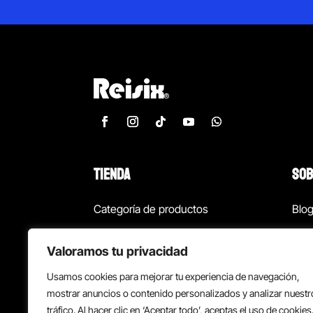
TIENDA
SOB
Categoría de productos
Blo
Marcas
Con
Valoramos tu privacidad
¡Las mejores ofertas!
Con
Usamos cookies para mejorar tu experiencia de navegación,
Back to school
Suc
mostrar anuncios o contenido personalizados y analizar nuestr
tráfico. Al hacer clic en ‘Aceptar todo’, aceptas el uso de cookies