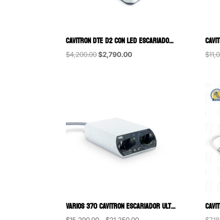
CAVITRON DTE D2 CON LED ESCARIADOR ULTRASÓNICO WOODPECKER
Original
Current
$
4,200.00
$
2,790.00
$
11,
price
price
was:
is:
$4,200.00.
$2,790.00.
VARIOS 370 CAVITRON ESCARIADOR ULTRASONICO NSK
Price
$
15,290.00
–
$
21,250.00
$
7,1