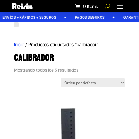
0 Items
ENVÍOS + RÁPIDOS + SEGUROS
PAGOS SEGUROS
GARANTÍA 
Inicio
/ Productos etiquetados “calibrador”
CALIBRADOR
Mostrando todos los 5 resultados