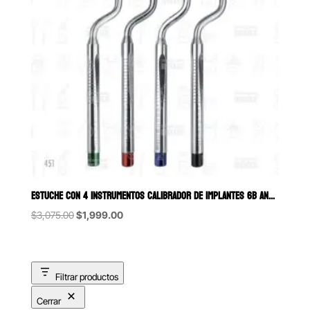
ESTUCHE CON 4 INSTRUMENTOS CALIBRADOR DE IMPLANTES 6B ANG
Original
Current
$
3,075.00
$
1,999.00
price
price
was:
is:
$3,075.00.
$1,999.00.
Filtrar productos
Cerrar