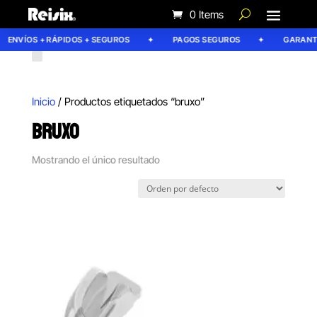
0 Items
ENVÍOS + RÁPIDOS + SEGUROS
PAGOS SEGUROS
GARANTÍA
Inicio
/ Productos etiquetados “bruxo”
BRUXO
Mostrando el único resultado