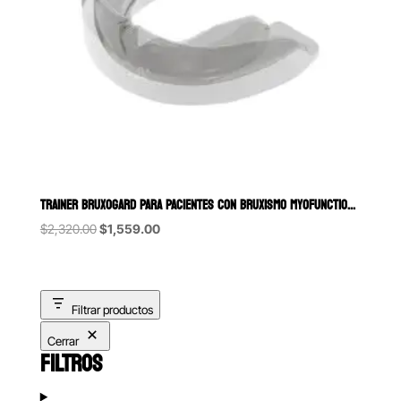
TRAINER BRUXOGARD PARA PACIENTES CON BRUXISMO MYOFUNCTIONAL RESEA
Original
Current
$
2,320.00
$
1,559.00
price
price
was:
is:
$2,320.00.
$1,559.00.
Filtrar productos
Cerrar
FILTROS