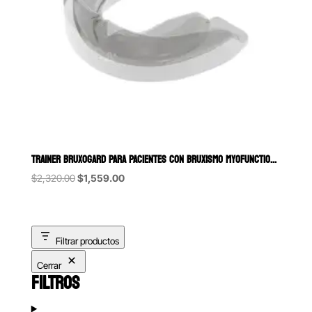
TRAINER BRUXOGARD PARA PACIENTES CON BRUXISMO MYOFUNCTIONAL RESEA
Original
Current
$
2,320.00
$
1,559.00
price
price
was:
is:
$2,320.00.
$1,559.00.
Filtrar productos
Cerrar
FILTROS