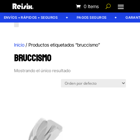
0 Items
ENVÍOS + RÁPIDOS + SEGUROS
PAGOS SEGUROS
GARANTÍA
Inicio
/ Productos etiquetados “bruccismo”
BRUCCISMO
Mostrando el único resultado