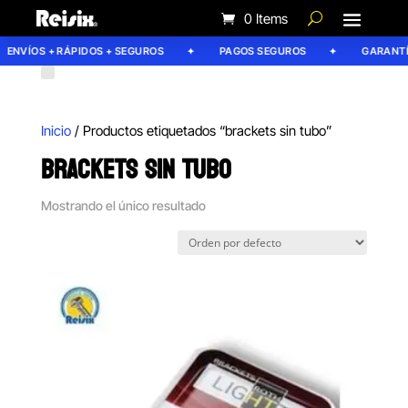
0 Items
ENVÍOS + RÁPIDOS + SEGUROS
PAGOS SEGUROS
GARANTÍA
Inicio
/ Productos etiquetados “brackets sin tubo”
BRACKETS SIN TUBO
Mostrando el único resultado