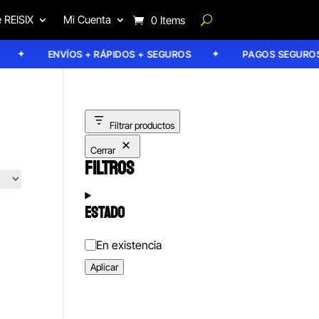
 REISIX
Mi Cuenta
0 Items
ENVÍOS + RÁPIDOS + SEGUROS
PAGOS SEGUROS
Filtrar productos
Cerrar
FILTROS
ESTADO
Estado
En existencia
Aplicar