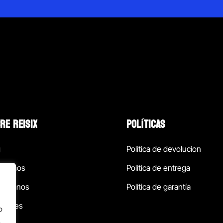
RE REISIX
POLÍTICAS
g
Política de devolucion
ócenos
Política de entrega
táctanos
Política de garantía
ursales
o
.