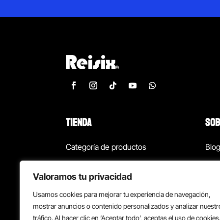
TIENDA
SOB
Categoría de productos
Blo
Marcas
Con
Valoramos tu privacidad
¡Las mejores ofertas!
Con
Usamos cookies para mejorar tu experiencia de navegación,
Back to school
Suc
mostrar anuncios o contenido personalizados y analizar nuestr
tráfico. Al hacer clic en ‘Aceptar todo’, aceptas el uso de cookies