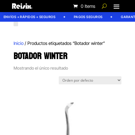
0 Items
ENVÍOS + RÁPIDOS + SEGUROS
PAGOS SEGUROS
GARANTÍA
Inicio
/ Productos etiquetados “Botador winter”
BOTADOR WINTER
Mostrando el único resultado