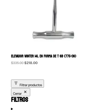
ELEVADOR WINTER 14L EN FORMA DE T 6B (775-09)
Original
Current
$
335.00
$
218.00
price
price
was:
is:
$335.00.
$218.00.
Filtrar productos
Cerrar
FILTROS