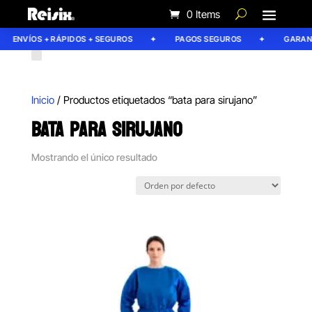
0 Items
ENVÍOS + RÁPIDOS + SEGUROS
PAGOS SEGUROS
GARANTÍ
Inicio
/ Productos etiquetados “bata para sirujano”
BATA PARA SIRUJANO
Mostrando el único resultado