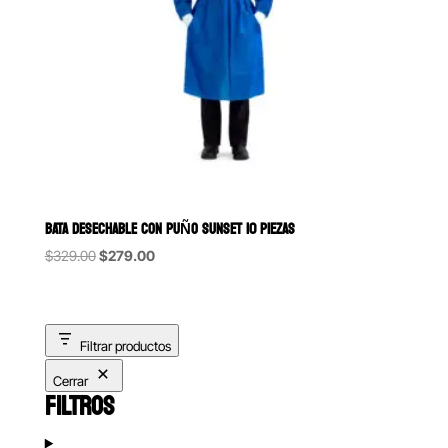
BATA DESECHABLE CON PUÑO SUNSET 10 PIEZAS
Original
Current
$
329.00
$
279.00
price
price
was:
is:
$329.00.
$279.00.
Filtrar productos
Cerrar
FILTROS