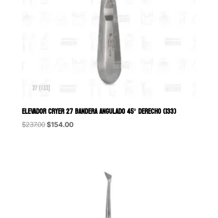
ELEVADOR CRYER 27 BANDERA ANGULADO 45° DERECHO (133)
Original
Current
$
237.00
$
154.00
price
price
was:
is:
$237.00.
$154.00.