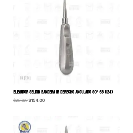
ELEVADOR SELDIN BANDERA 1R DERECHO ANGULADO 90° 6B (124)
Original
Current
$
237.00
$
154.00
price
price
was:
is:
$237.00.
$154.00.