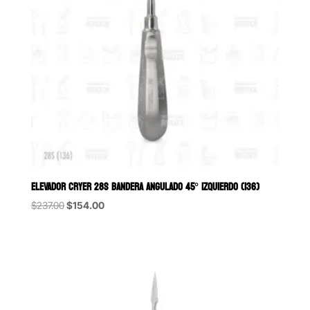
ELEVADOR CRYER 28S BANDERA ANGULADO 45° IZQUIERDO (136)
Original
Current
$
237.00
$
154.00
price
price
was:
is:
$237.00.
$154.00.