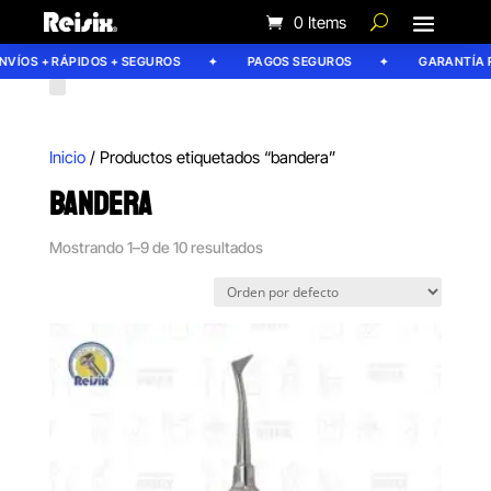
0 Items
ÍOS + RÁPIDOS + SEGUROS
PAGOS SEGUROS
GARANTÍA REI
Inicio
/ Productos etiquetados “bandera”
BANDERA
Mostrando 1–9 de 10 resultados