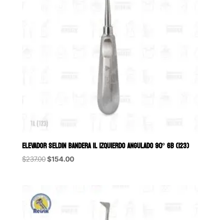
ELEVADOR SELDIN BANDERA 1L IZQUIERDO ANGULADO 90° 6B (123)
Original
Current
$
237.00
$
154.00
price
price
was:
is:
$237.00.
$154.00.