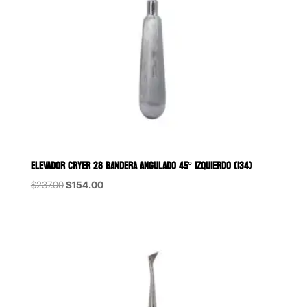
ELEVADOR CRYER 28 BANDERA ANGULADO 45° IZQUIERDO (134)
Original
Current
$
237.00
$
154.00
price
price
was:
is:
$237.00.
$154.00.