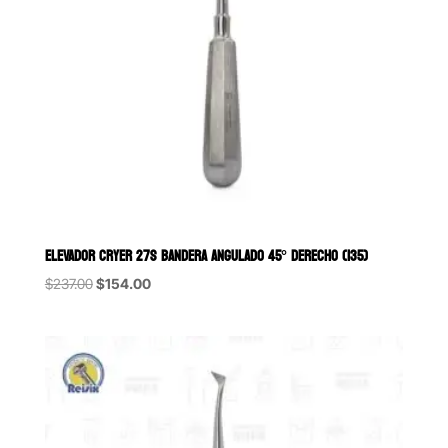
ELEVADOR CRYER 27S BANDERA ANGULADO 45° DERECHO (135)
Original
Current
$
237.00
$
154.00
price
price
was:
is:
$237.00.
$154.00.