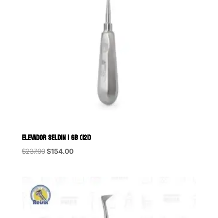
ELEVADOR SELDIN 1 6B (121)
Original
Current
$
237.00
$
154.00
price
price
was:
is:
$237.00.
$154.00.