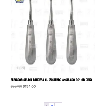
ELEVADOR SELDIN BANDERA 4L IZQUIERDO ANGULADO 90° 6B (125)
Original
Current
$
237.00
$
154.00
price
price
was:
is:
$237.00.
$154.00.