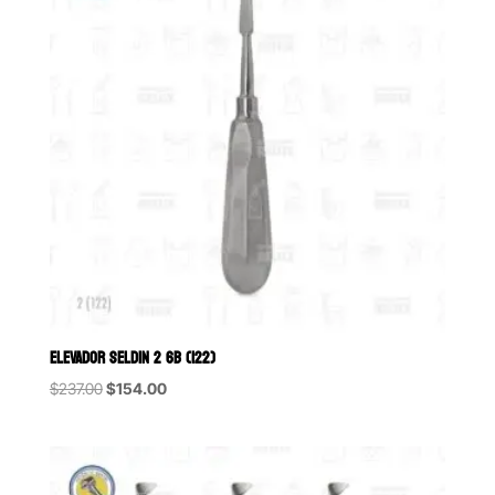
ELEVADOR SELDIN 2 6B (122)
Original
Current
$
237.00
$
154.00
price
price
was:
is:
$237.00.
$154.00.