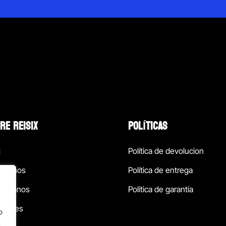
RE REISIX
POLÍTICAS
g
Política de devolucion
ócenos
Política de entrega
táctanos
Política de garantía
ursales
o
.