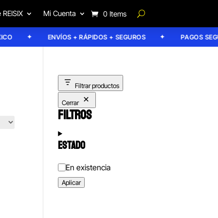
 REISIX
Mi Cuenta
0 Items
O
ENVÍOS + RÁPIDOS + SEGUROS
PAGOS SEGUR
Filtrar productos
Cerrar
FILTROS
ESTADO
Estado
En existencia
Aplicar