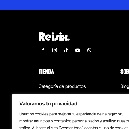
TIENDA
SOB
Categoría de productos
Blo
Marcas
Con
Valoramos tu privacidad
¡Las mejores ofertas!
Con
Usamos cookies para mejorar tu experiencia de navegación,
Back to school
Suc
mostrar anuncios o contenido personalizados y analizar nuestr
tráfico. Al hacer clic en ‘Aceptar todo’, aceptas el uso de cookies