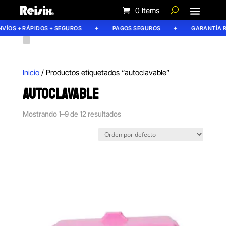
0 Items
OS + RÁPIDOS + SEGUROS
PAGOS SEGUROS
GARANTÍA REIS
Inicio
/ Productos etiquetados “autoclavable”
AUTOCLAVABLE
Mostrando 1–9 de 12 resultados