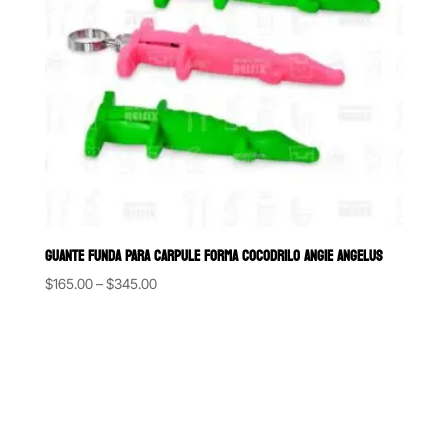
GUANTE FUNDA PARA CARPULE FORMA COCODRILO ANGIE ANGELUS
Price
$
165.00
–
$
345.00
range:
$165.00
through
$345.00