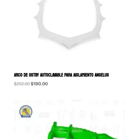
ARCO DE OSTBY AUTOCLAVABLE PARA AISLAMIENTO ANGELUS
Original
Current
$
292.00
$
190.00
price
price
was:
is:
$292.00.
$190.00.