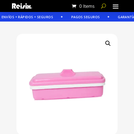
0 Items
ENVÍOS + RÁPIDOS + SEGUROS
PAGOS SEGUROS
GARANTÍA R