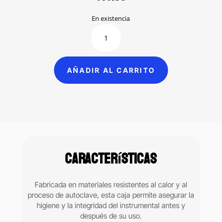
En existencia
Caja
de
plástico
para
AÑADIR AL CARRITO
instrumental
con
2
tapas
autoclavable
cantidad
Características
Fabricada en materiales resistentes al calor y al
proceso de autoclave, esta caja permite asegurar la
higiene y la integridad del instrumental antes y
después de su uso.