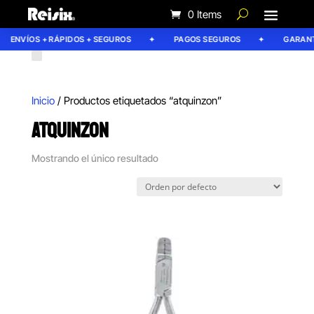
0 Items
ENVÍOS + RÁPIDOS + SEGUROS
PAGOS SEGUROS
GARANTÍ
Inicio
/ Productos etiquetados “atquinzon”
ATQUINZON
Mostrando el único resultado