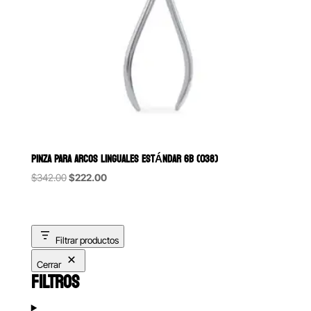
PINZA PARA ARCOS LINGUALES ESTÁNDAR 6B (038)
Original
Current
$
342.00
$
222.00
price
price
was:
is:
$342.00.
$222.00.
Filtrar productos
Cerrar
FILTROS