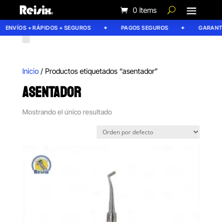
0 Items
ENVÍOS + RÁPIDOS + SEGUROS
PAGOS SEGUROS
GARANTÍA
Inicio
/ Productos etiquetados “asentador”
ASENTADOR
Mostrando el único resultado