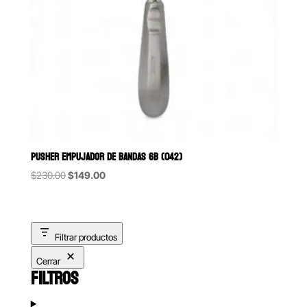
PUSHER EMPUJADOR DE BANDAS 6B (042)
Original
Current
$
230.00
$
149.00
price
price
was:
is:
$230.00.
$149.00.
Filtrar productos
Cerrar
FILTROS