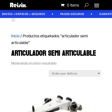
0 Items
ENVÍOS + RÁPIDOS + SEGUROS
PAGOS SEGUROS
GARANTÍA
Inicio
/ Productos etiquetados “articulador semi
articulable”
ARTICULADOR SEMI ARTICULABLE
Mostrando el único resultado