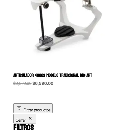
ARTICULADOR 4000S MODELO TRADICIONAL BIO-ART
Original
Current
$
9,279.00
$
6,590.00
price
price
was:
is:
$9,279.00.
$6,590.00.
Filtrar productos
Cerrar
FILTROS