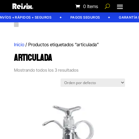
0 Items
VÍOS + RÁPIDOS + SEGUROS
PAGOS SEGUROS
GARANTÍA RE
Inicio
/ Productos etiquetados “articulada”
ARTICULADA
Mostrando todos los 3 resultados