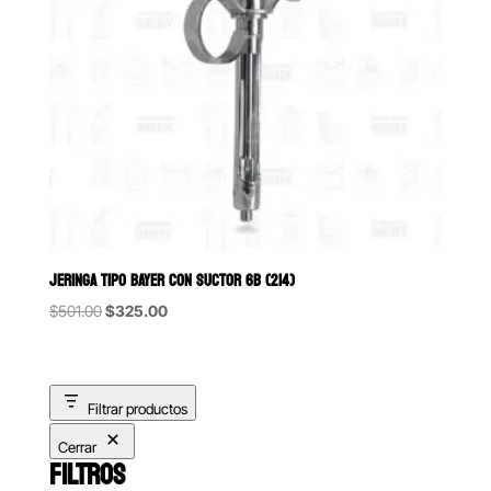
JERINGA TIPO BAYER CON SUCTOR 6B (214)
Original
Current
$
501.00
$
325.00
price
price
was:
is:
$501.00.
$325.00.
Filtrar productos
Cerrar
FILTROS