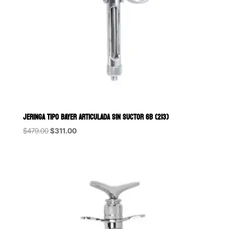
JERINGA TIPO BAYER ARTICULADA SIN SUCTOR 6B (213)
Original
Current
$
479.00
$
311.00
price
price
was:
is:
$479.00.
$311.00.