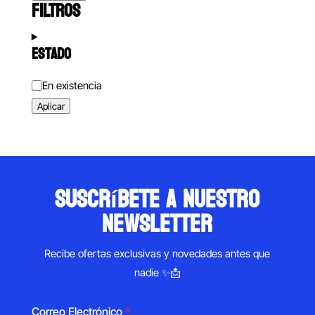
FILTROS
ESTADO
Estado
En existencia
Aplicar
suscríbete a nuestro
newsletter
Recibe ofertas exclusivas y novedades antes que
nadie ✨📩
Correo Electrónico
*