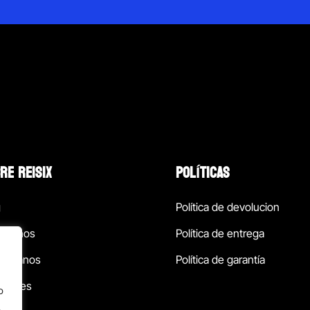
RE REISIX
POLÍTICAS
g
Política de devolucion
ócenos
Política de entrega
táctanos
Política de garantía
ursales
o
.