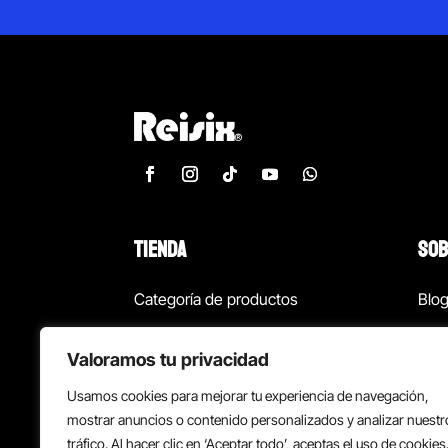
TIENDA
SOB
Categoría de productos
Blo
Marcas
Con
Valoramos tu privacidad
¡Las mejores ofertas!
Con
Usamos cookies para mejorar tu experiencia de navegación,
Back to school
Suc
mostrar anuncios o contenido personalizados y analizar nuestr
tráfico. Al hacer clic en ‘Aceptar todo’, aceptas el uso de cookies