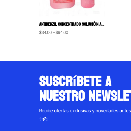
ANTIBENZIL CONCENTRADO SOLUCIÓN ANTISÉPTICA PARA INSTRUMENTAL
Price
$
34.00
–
$
94.00
range:
$34.00
through
$94.00
suscríbete a
nuestro newsle
Recibe ofertas exclusivas y novedades ante
✨📩