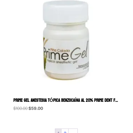
PRIME GEL ANESTESIA TÓPICA BENZOCAÍNA AL 20% PRIME DENT FRASCO 1OZ
Original
Current
$
100.00
$
59.00
price
price
was:
is:
$100.00.
$59.00.