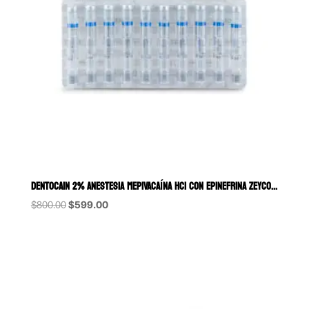
DENTOCAIN 2% ANESTESIA MEPIVACAÍNA HCI CON EPINEFRINA ZEYCO 50 CART
Original
Current
$
800.00
$
599.00
price
price
was:
is:
$800.00.
$599.00.