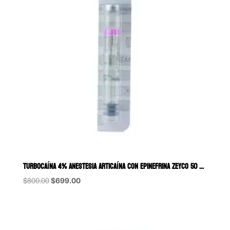
TURBOCAÍNA 4% ANESTESIA ARTICAÍNA CON EPINEFRINA ZEYCO 50 CARTUCHO
Original
Current
$
800.00
$
699.00
price
price
was:
is:
$800.00.
$699.00.