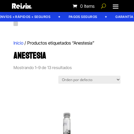
0 Items
ÍOS + RÁPIDOS + SEGUROS
PAGOS SEGUROS
GARANTÍA REI
Inicio
/ Productos etiquetados “Anestesia”
ANESTESIA
Mostrando 1–9 de 13 resultados