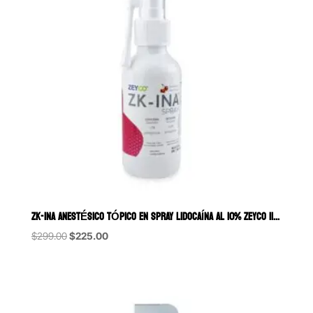
ZK-INA ANESTÉSICO TÓPICO EN SPRAY LIDOCAÍNA AL 10% ZEYCO 115 ML.
Original
Current
$
299.00
$
225.00
price
price
was:
is:
$299.00.
$225.00.