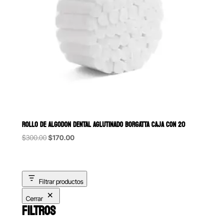
ROLLO DE ALGODON DENTAL AGLUTINADO BORGATTA CAJA CON 20
Original
Current
$
300.00
$
170.00
price
price
was:
is:
$300.00.
$170.00.
Filtrar productos
Cerrar
FILTROS