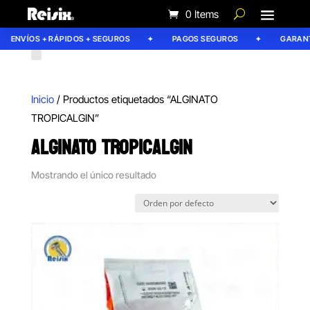
0 Items
ENVÍOS + RÁPIDOS + SEGUROS
PAGOS SEGUROS
GARANTÍ
Inicio
/ Productos etiquetados “ALGINATO
TROPICALGIN”
ALGINATO TROPICALGIN
Mostrando el único resultado