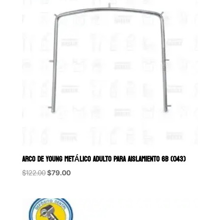
ARCO DE YOUNG METÁLICO ADULTO PARA AISLAMIENTO 6B (043)
Original
Current
$
122.00
$
79.00
price
price
was:
is:
$122.00.
$79.00.