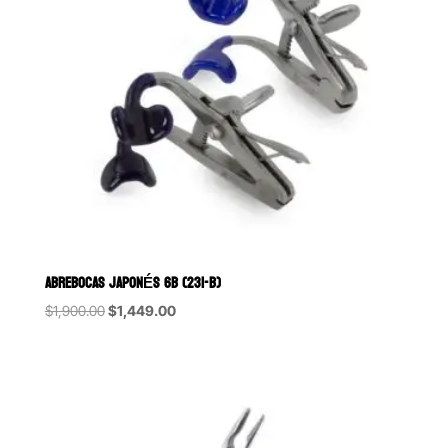
ABREBOCAS JAPONÉS 6B (231-B)
Original
Current
$
1,900.00
$
1,449.00
price
price
was:
is:
$1,900.00.
$1,449.00.