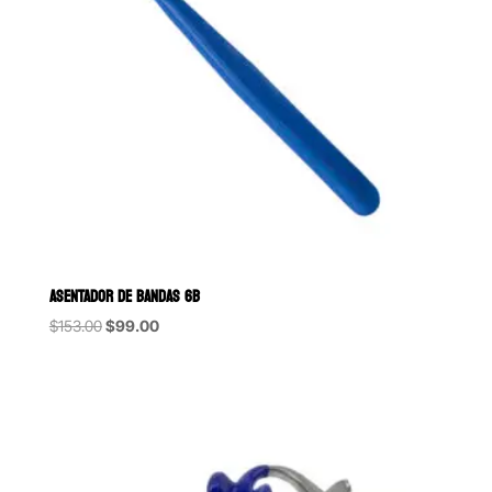
ASENTADOR DE BANDAS 6B
Original
Current
$
153.00
$
99.00
price
price
was:
is:
$153.00.
$99.00.