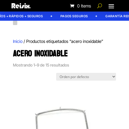
0 Items
S + RÁPIDOS + SEGUROS
PAGOS SEGUROS
GARANTÍA REISI
Inicio
/ Productos etiquetados “acero inoxidable”
ACERO INOXIDABLE
Mostrando 1–9 de 15 resultados