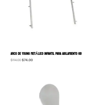
ARCO DE YOUNG METÁLICO INFANTIL PARA AISLAMIENTO 6B
Original
Current
$
114.00
$
74.00
price
price
was:
is:
$114.00.
$74.00.