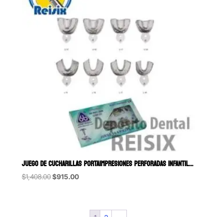
JUEGO DE CUCHARILLAS PORTAIMPRESIONES PERFORADAS INFANTIL
Original
Current
$
1,408.00
$
915.00
price
price
was:
is:
$1,408.00.
$915.00.