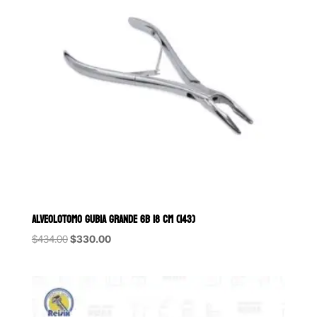
ALVEOLOTOMO GUBIA GRANDE 6B 18 CM (143)
Original
Current
$
434.00
$
330.00
price
price
was:
is:
$434.00.
$330.00.