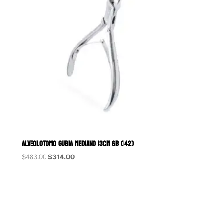
ALVEOLOTOMO GUBIA MEDIANO 13CM 6B (142)
Original
Current
$
483.00
$
314.00
price
price
was:
is:
$483.00.
$314.00.