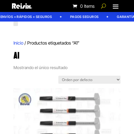
0 Items
ENVÍOS + RÁPIDOS + SEGUROS
PAGOS SEGUROS
GARANTÍA 
Inicio
/ Productos etiquetados “A1”
A1
Mostrando el único resultado