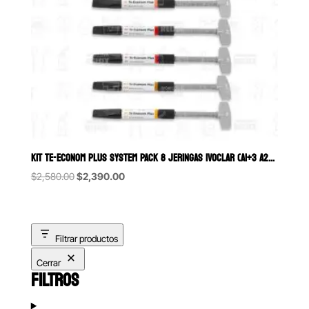
KIT TE-ECONOM PLUS SYSTEM PACK 8 JERINGAS IVOCLAR (A1+3 A2+2 A3+ A 3
Original
Current
$
2,580.00
$
2,390.00
price
price
was:
is:
$2,580.00.
$2,390.00.
Filtrar productos
Cerrar
FILTROS