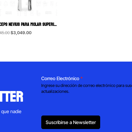
FÓRCEPS NEVIUS PARA MOLAR SUPERIOR IZQUIERDO 88L HU-FRIEDY
Original
Current
45.00
$
3,049.00
price
price
was:
is:
$4,345.00.
$3,049.00.
Correo Electrónico
*
Ingrese su dirección de correo electrónico para sus
tter
actualizaciones.
s que nadie
Suscribirse a Newsletter