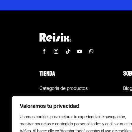
TIENDA
SOB
Categoría de productos
Blo
Marcas
Con
Valoramos tu privacidad
¡Las mejores ofertas!
Con
Usamos cookies para mejorar tu experiencia de navegación,
Back to school
Suc
mostrar anuncios o contenido personalizados y analizar nuestr
tráfico. Al hacer clic en ‘Aceptar todo’, aceptas el uso de cookies