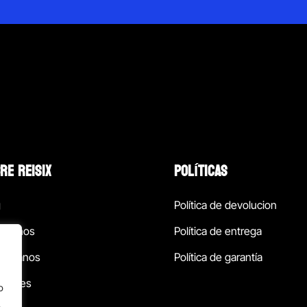
RE REISIX
POLÍTICAS
g
Política de devolucion
ócenos
Política de entrega
táctanos
Política de garantía
ursales
o
.