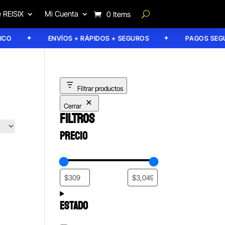
 REISIX
Mi Cuenta
0 Items
O
ENVÍOS + RÁPIDOS + SEGUROS
PAGOS SEGUR
Filtrar productos
Cerrar
FILTROS
PRECIO
ESTADO