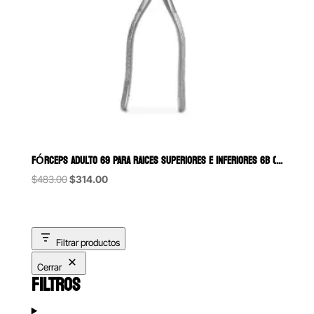
FÓRCEPS ADULTO 69 PARA RAICES SUPERIORES E INFERIORES 6B (088)
Original
Current
$
483.00
$
314.00
price
price
was:
is:
$483.00.
$314.00.
Filtrar productos
Cerrar
FILTROS