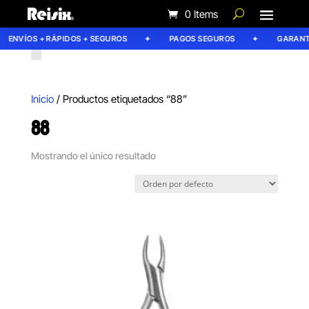
0 Items
ENVÍOS + RÁPIDOS + SEGUROS
PAGOS SEGUROS
GARANTÍ
Inicio
/ Productos etiquetados “88”
88
Mostrando el único resultado