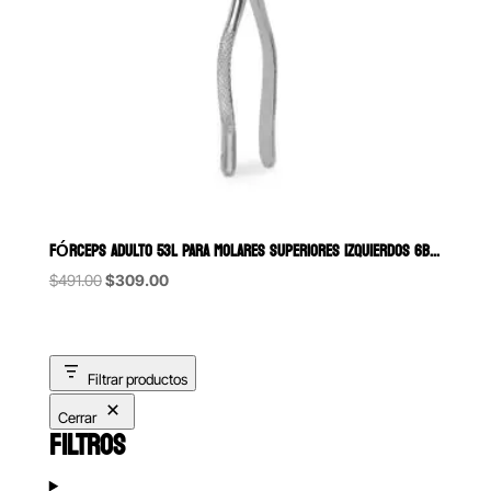
FÓRCEPS ADULTO 53L PARA MOLARES SUPERIORES IZQUIERDOS 6B (084)
Original
Current
$
491.00
$
309.00
price
price
was:
is:
$491.00.
$309.00.
Filtrar productos
Cerrar
FILTROS