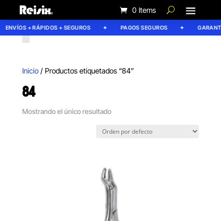
0 Items
ENVÍOS + RÁPIDOS + SEGUROS
PAGOS SEGUROS
GARANTÍA
Inicio
/ Productos etiquetados “84”
84
Mostrando el único resultado