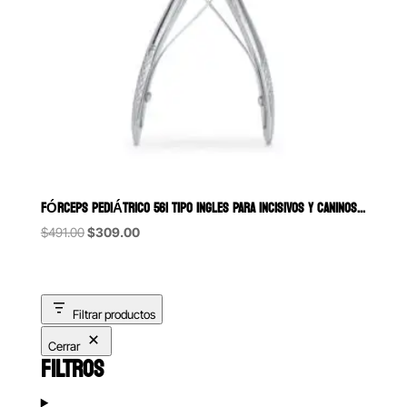
FÓRCEPS PEDIÁTRICO 561 TIPO INGLES PARA INCISIVOS Y CANINOS SUPERIORE
Original
Current
$
491.00
$
309.00
price
price
was:
is:
$491.00.
$309.00.
Filtrar productos
Cerrar
FILTROS