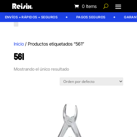
0 Items
ENVÍOS + RÁPIDOS + SEGUROS
PAGOS SEGUROS
GARANTÍ
Inicio
/ Productos etiquetados “561”
561
Mostrando el único resultado