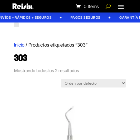
0 Items
VÍOS + RÁPIDOS + SEGUROS
PAGOS SEGUROS
GARANTÍA RE
Inicio
/ Productos etiquetados “303”
303
Mostrando todos los 2 resultados