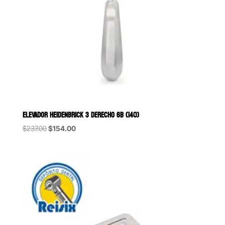
ELEVADOR HEIDENBRICK 3 DERECHO 6B (140)
Original
Current
$
237.00
$
154.00
price
price
was:
is:
$237.00.
$154.00.