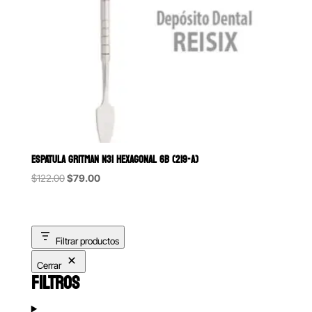
ESPATULA GRITMAN N31 HEXAGONAL 6B (219-A)
Original
Current
$
122.00
$
79.00
price
price
was:
is:
$122.00.
$79.00.
Filtrar productos
Cerrar
FILTROS