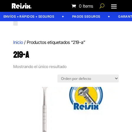
0 Items
ENVÍOS + RÁPIDOS + SEGUROS
PAGOS SEGUROS
GARANTÍA
Inicio
/ Productos etiquetados “219-a”
219-A
Mostrando el único resultado