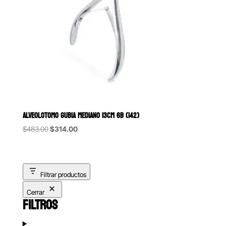
ALVEOLOTOMO GUBIA MEDIANO 13CM 6B (142)
Original
Current
$
483.00
$
314.00
price
price
was:
is:
$483.00.
$314.00.
Filtrar productos
Cerrar
FILTROS