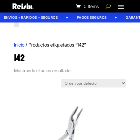
0 Items
ENVÍOS + RÁPIDOS + SEGUROS
PAGOS SEGUROS
GARANTÍ
Inicio
/ Productos etiquetados “142”
142
Mostrando el único resultado