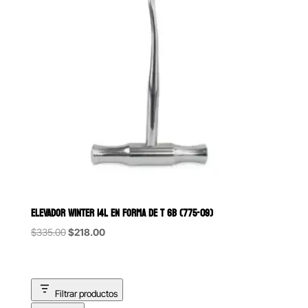
ELEVADOR WINTER 14L EN FORMA DE T 6B (775-09)
Original
Current
$
335.00
$
218.00
price
price
was:
is:
$335.00.
$218.00.
Filtrar productos