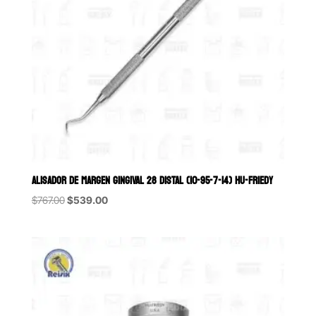
ALISADOR DE MARGEN GINGIVAL 28 DISTAL (10-95-7-14) HU-FRIEDY
Original
Current
$
767.00
$
539.00
price
price
was:
is:
$767.00.
$539.00.