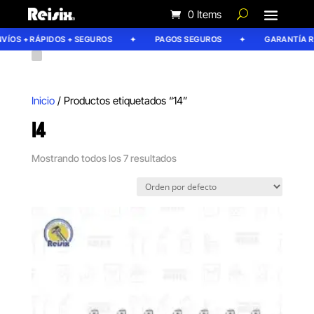
0 Items
ÍOS + RÁPIDOS + SEGUROS
PAGOS SEGUROS
GARANTÍA REI
Inicio
/ Productos etiquetados “14”
14
Mostrando todos los 7 resultados