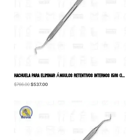
HACHUELA PARA ELIMINAR ÁNGULOS RETENTIVOS INTERNOS 15/16 (15-8-14) HU
Original
Current
$
766.00
$
537.00
price
price
was:
is:
$766.00.
$537.00.