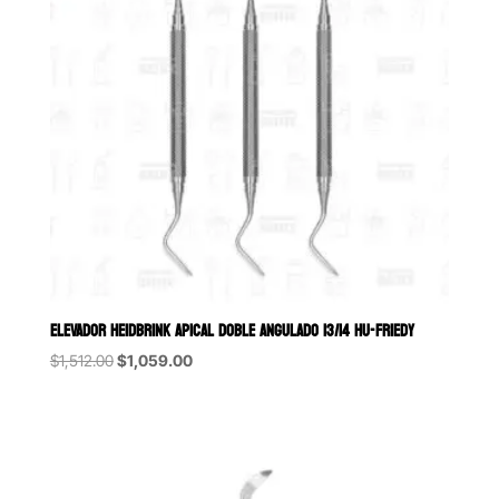
ELEVADOR HEIDBRINK APICAL DOBLE ANGULADO 13/14 HU-FRIEDY
Original
Current
$
1,512.00
$
1,059.00
price
price
was:
is:
$1,512.00.
$1,059.00.