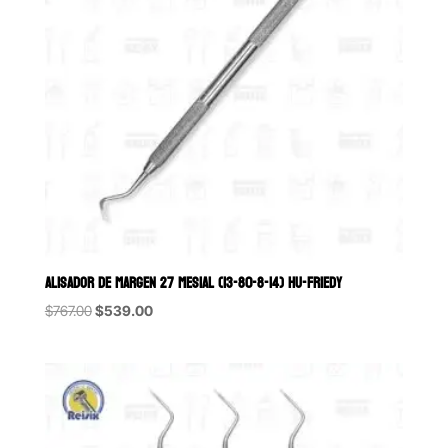
ALISADOR DE MARGEN 27 MESIAL (13-80-8-14) HU-FRIEDY
Original
Current
$
767.00
$
539.00
price
price
was:
is:
$767.00.
$539.00.