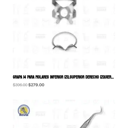
GRAPA 14 PARA MOLARES INFERIOR IZQ.SUPERIOR DERECHO IZQUIERDO HU-FRI
Original
Current
$
396.00
$
279.00
price
price
was:
is:
$396.00.
$279.00.