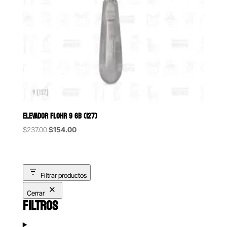
ELEVADOR FLOHR 9 6B (127)
Original
Current
$
237.00
$
154.00
price
price
was:
is:
$237.00.
$154.00.
Filtrar productos
Cerrar
FILTROS