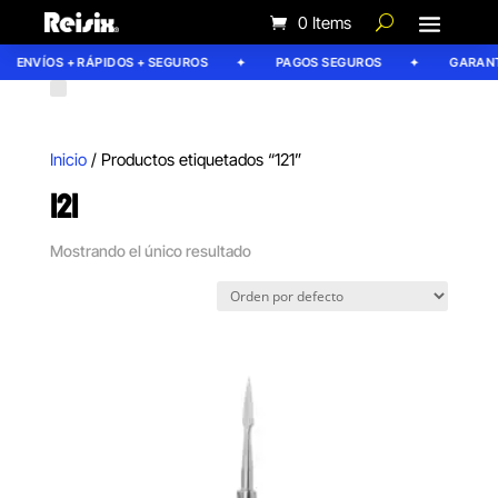
0 Items
ENVÍOS + RÁPIDOS + SEGUROS
PAGOS SEGUROS
GARANTÍ
Inicio
/ Productos etiquetados “121”
121
Mostrando el único resultado