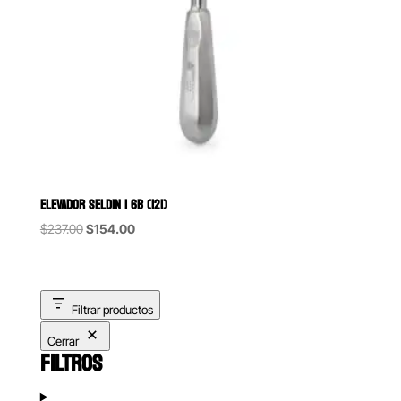
ELEVADOR SELDIN 1 6B (121)
Original
Current
$
237.00
$
154.00
price
price
was:
is:
$237.00.
$154.00.
Filtrar productos
Cerrar
FILTROS