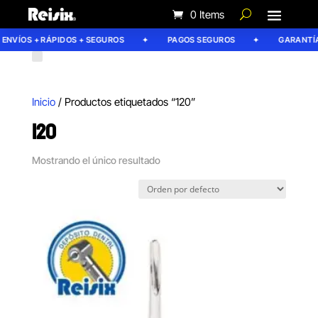
0 Items
ENVÍOS + RÁPIDOS + SEGUROS
PAGOS SEGUROS
GARANTÍA 
Inicio
/ Productos etiquetados “120”
120
Mostrando el único resultado