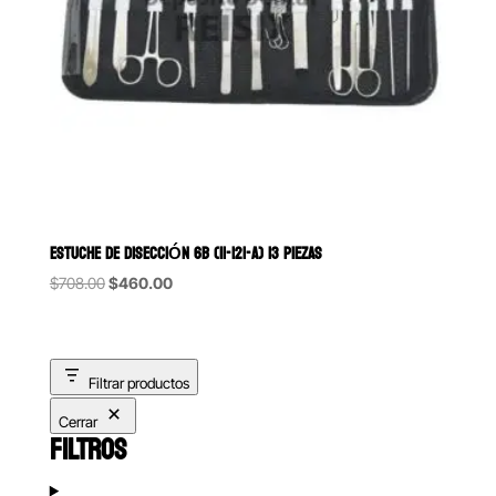
ESTUCHE DE DISECCIÓN 6B (11-121-A) 13 PIEZAS
Original
Current
$
708.00
$
460.00
price
price
was:
is:
$708.00.
$460.00.
Filtrar productos
Cerrar
FILTROS