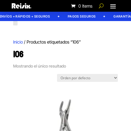
0 Items
NVÍOS + RÁPIDOS + SEGUROS
PAGOS SEGUROS
GARANTÍA R
Inicio
/ Productos etiquetados “106”
106
Mostrando el único resultado