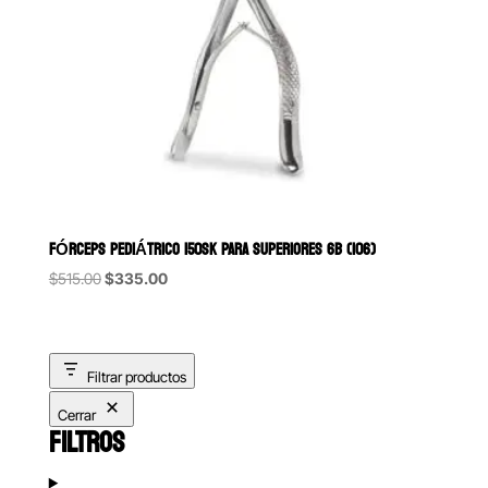
FÓRCEPS PEDIÁTRICO 150SK PARA SUPERIORES 6B (106)
Original
Current
$
515.00
$
335.00
price
price
was:
is:
$515.00.
$335.00.
Filtrar productos
Cerrar
FILTROS