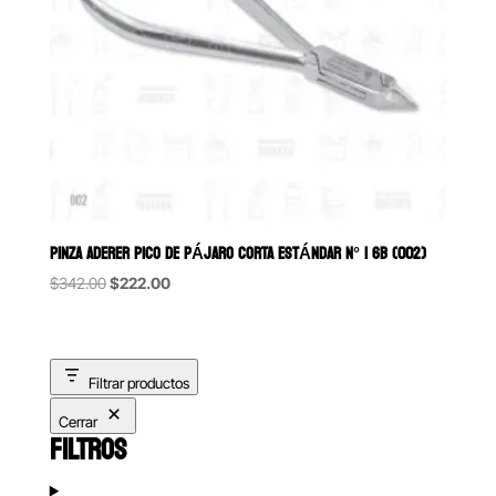
PINZA ADERER PICO DE PÁJARO CORTA ESTÁNDAR N° 1 6B (002)
Original
Current
$
342.00
$
222.00
price
price
was:
is:
$342.00.
$222.00.
Filtrar productos
Cerrar
FILTROS