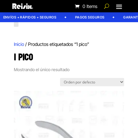
0 Items
ENVÍOS + RÁPIDOS + SEGUROS
PAGOS SEGUROS
GARANTÍA
Inicio
/ Productos etiquetados “1 pico”
1 PICO
Mostrando el único resultado